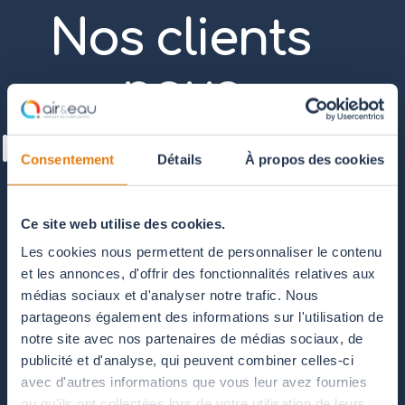
Nos clients
nous
recommandent
Consentement
Détails
À propos des cookies
Ce site web utilise des cookies.
Les cookies nous permettent de personnaliser le contenu
Depuis 2006
c'est plus de 2000 clients
et les annonces, d'offrir des fonctionnalités relatives aux
particuliers ou professionnels
qu
'Air & Eau
a accompagné dans la
médias sociaux et d'analyser notre trafic. Nous
réalisation de leurs projets
.
partageons également des informations sur l'utilisation de
notre site avec nos partenaires de médias sociaux, de
publicité et d'analyse, qui peuvent combiner celles-ci
avec d'autres informations que vous leur avez fournies
ou qu'ils ont collectées lors de votre utilisation de leurs