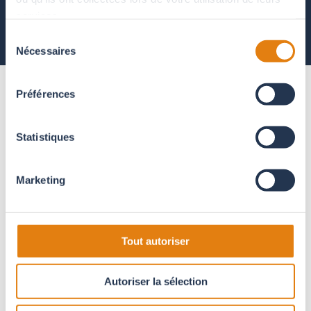
services.
Sélection
Nécessaires
du
consentement
Préférences
Statistiques
Marketing
Michel Cezon
Remplacement VMC par
Tout autoriser
VMC hydroréglable
Equipe très sympathique. Travail rapide et
Autoriser la sélection
bien fait malgré un petit oubli vite réparé.
Nettoyage après l'intervention. Merci
SEPTEMBRE 2024 - LE VERSOUD