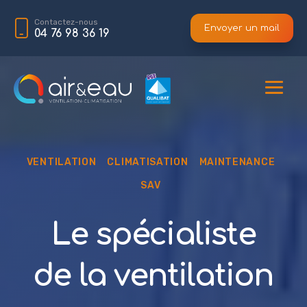
Aller
au
Contactez-nous
Envoyer un mail
contenu
04 76 98 36 19
principal
Navigation
VENTILATION
CLIMATISATION
MAINTENANCE
SAV
principale
Le spécialiste
de la ventilation